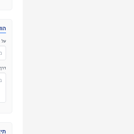
הוד
על י
דרך
תיא