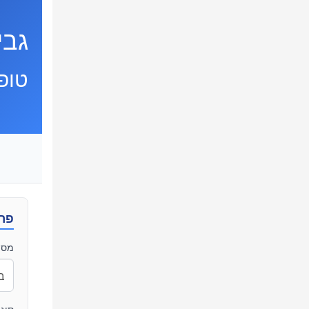
גביע
טופ
פרט
מספ