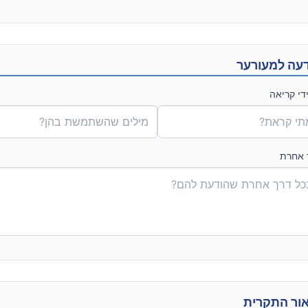
עה למעורער
די קריאה
 אחרת
ור התקרית