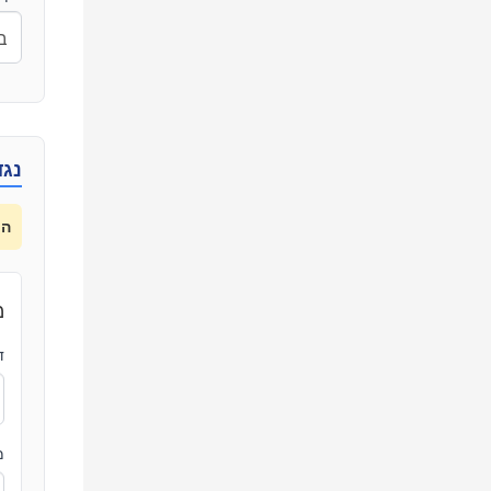
נגד
הע
מ
ד
מ