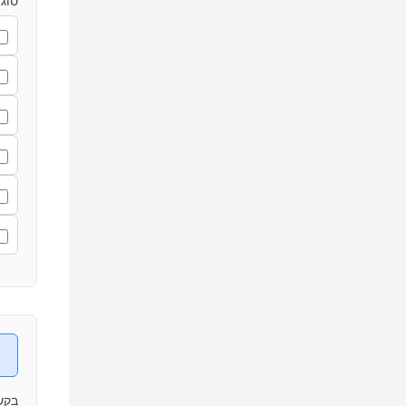
סוג
בקש