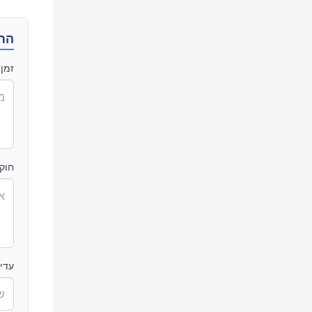
הת
זמן 
חוק
עדי