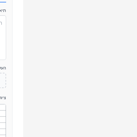
תיא
העלה
ציו