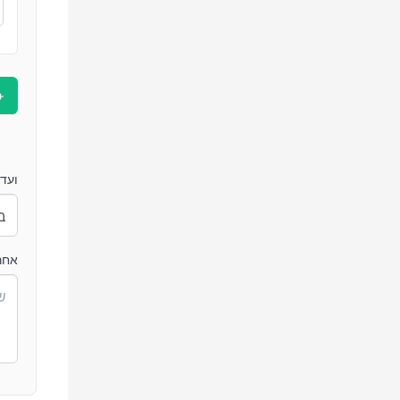
+
ועדה
אחר