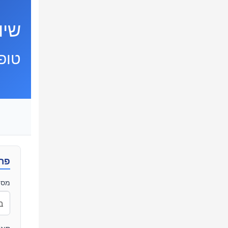
שיו
טופ
פרט
מספ