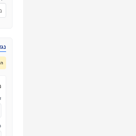
נגד
הע
מ
ד
מ