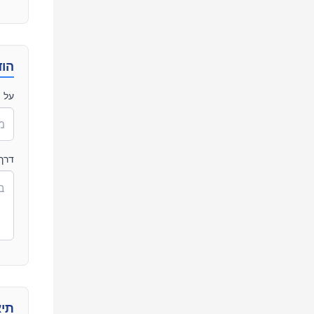
הוד
על י
דרך
תיא