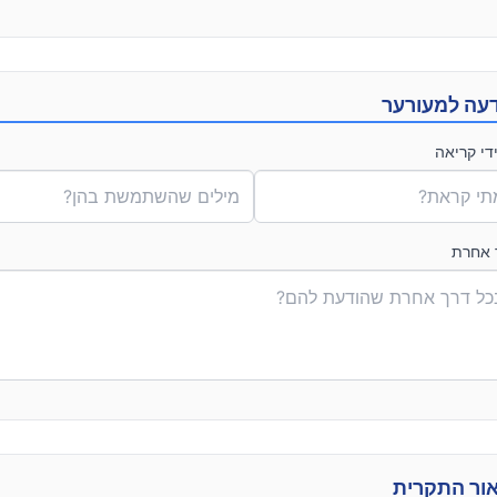
עה למעורער
די קריאה
 אחרת
ור התקרית