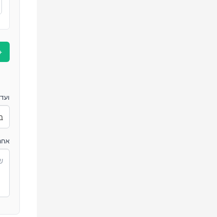
+
ועדה
אחר