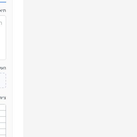
תיא
העלה
ציו