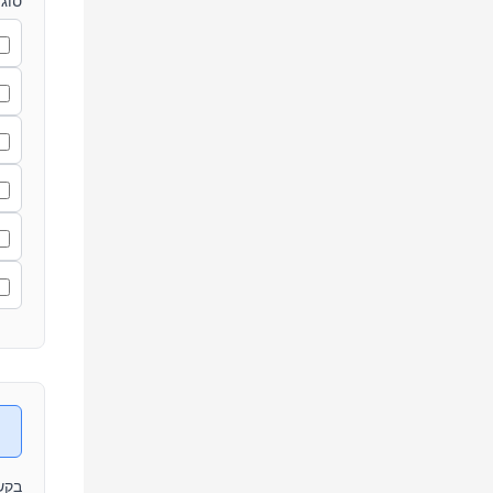
סוג
בקש