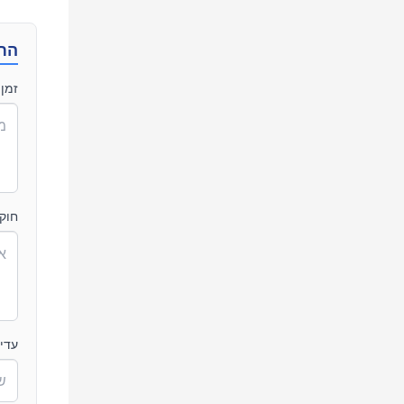
הת
זמן 
חוק
עדי